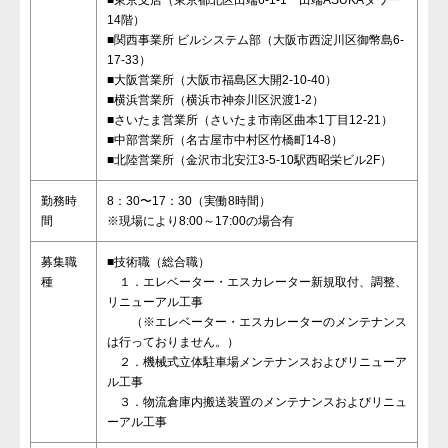
■東京支店（東京都北区田端6-1-1 田端ASUKAタワー
14階）
■関西事業所 ビルシステム部（大阪市西淀川区御幣島6-
17-33）
■大阪営業所（大阪市福島区大開2-10-40）
■横浜営業所（横浜市神奈川区沢渡1-2）
■さいたま営業所（さいたま市南区曲本1丁目12-21）
■中部営業所（名古屋市中村区竹橋町14-8）
■北陸営業所（金沢市北安江3-5-10駅西昭栄ビル2F）
勤務時
8：30〜17：30（実働8時間）
間
※現場により8:00～17:00の場合有
募集職
■技術職（総合職）
種
１．エレベーター・エスカレーター新規取付、調整、
リニューアル工事
（※エレベーター・エスカレーターのメンテナンス
は行っておりません。）
２．機械式立体駐車場メンテナンスおよびリニューア
ル工事
３．物流倉庫内搬送装置のメンテナンスおよびリニュ
ーアル工事