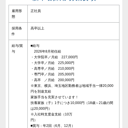
雇用形
正社員
態
採用条
高卒以上
件
給与/賞
■給与
与
2026年8月初任給
・大学院卒／月給 227,000円
・大学卒／月給 225,000円
・高専卒／月給 210,000円
・専門卒／月給 205,000円
・高卒 ／月給 200,000円
※東京、横浜、埼玉地区勤務者は地域手当一律20,000
円を別途支給
家族手当を充実させています！
扶養家族（子）1子につき10,000円（18歳～21歳の間
は20,000円）
※入社時支度金支給（10万
円）
■賞与：年2回（6月、12月）