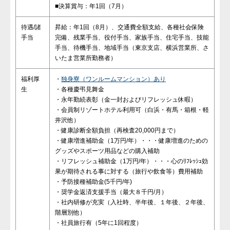
■決算賞与：年1回（7月）
待遇/諸
昇給：年1回（8月）、交通費全額支給、各種社会保険
手当
完備、残業手当、役付手当、家族手当、住宅手当、技能
手当、待機手当、地域手当（東京支店、横浜営業所、さ
いたま営業所勤務者）
福利厚
・
独身寮（ワンルームマンション）あり
生
・各種慶弔見舞金
・永年勤続表彰（金一封およびリフレッシュ休暇）
・会員制リゾートホテル利用可（白浜・有馬・箱根・軽
井沢他）
・健康診断全額負担（再検査20,000円まで）
・健康増進補助金（1万円/年）・・・健康増進のための
グッズやスポーツ用品などの購入補助
・リフレッシュ補助金（1万円/年）・・・心のﾘﾌﾚｯｼｭ効
果が期待される事に対する（旅行や飲食等）費用補助
・予防接種補助金(5千円/年)
・奨学金返済支援手当（最大８千円/月）
・社内研修が充実（入社時、半年後、１年後、２年後、
階層別他）
・社員旅行有（5年に1回程度）