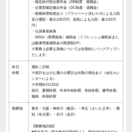
・確定給付型企業年金（DB制度・退職金）
・企業型確定拠出年金（DC制度・退職金）
・医療保障制度あり（プライベート含むケガによる入院
及び通院・最大100万円、病気による入院・最大50万
円）
・社員養老保険
・SDGs（禁煙推進）補助金（リフレッシュ補助金また
は健康増進補助金の限度額UP）
※業務上必要な資格については全面的にバックアップい
たします。
休日・
週休二日制
休暇
※祝日をはさむ週の土曜日は出勤の場合あり（会社カレ
ンダーによる）
※年間休日120日
祝日、夏期休暇、年末年始休暇、有給休暇、慶弔休暇、
傷病、疾病休暇
勤務地
東京・大阪・神奈川（横浜）・埼玉（さいたま市）・愛
知（名古屋）・石川（金沢）
【勤務地詳細】